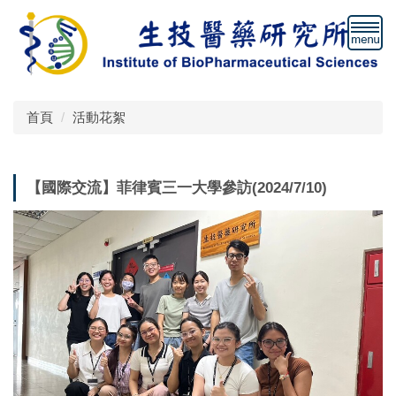
跳
到
主
要
內
容
首頁
活動花絮
區
【國際交流】菲律賓三一大學參訪(2024/7/10)