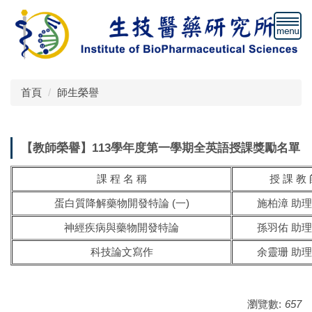
跳
到
主
要
內
容
首頁
師生榮譽
區
【教師榮譽】113學年度第一學期全英語授課獎勵名單
課 程 名 稱
授 課 教
蛋白質降解藥物開發特論 (一)
施柏漳 助
神經疾病與藥物開發特論
孫羽佑 助
科技論文寫作
余靈珊 助
瀏覽數:
657