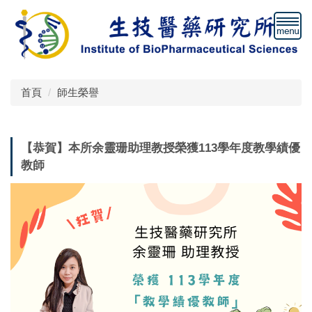
跳
到
主
要
內
容
首頁
師生榮譽
區
【恭賀】本所余靈珊助理教授榮獲113學年度教學績優
教師