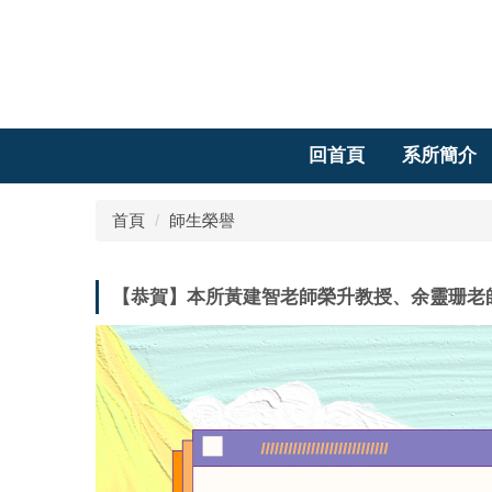
跳
到
主
要
內
容
回首頁
系所簡介
區
首頁
師生榮譽
【恭賀】本所黃建智老師榮升教授、余靈珊老