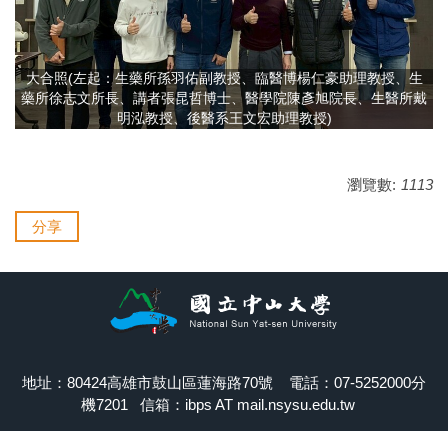
大合照(左起：生藥所孫羽佑副教授、臨醫博楊仁豪助理教授、生
藥所徐志文所長、講者張昆哲博士、醫學院陳彥旭院長、生醫所戴
明泓教授、後醫系王文宏助理教授)
瀏覽數:
1113
分享
地址：80424高雄市鼓山區蓮海路70號 電話：07-5252000分
機7201 信箱：ibps AT mail.nsysu.edu.tw