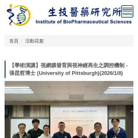
跳
到
主
要
內
容
首頁
活動花絮
區
【學術演講】視網膜發育與視神經再生之調控機制 -
張昆哲博士 (University of Pittsburgh)(2026/1/8)