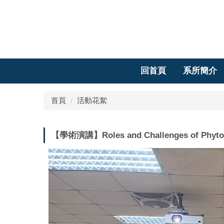
跳
到
主
要
內
容
回首頁
系所簡介
區
首頁
活動花絮
【學術演講】Roles and Challenges of Phy