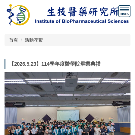
跳
到
主
要
內
容
首頁
活動花絮
區
【2026.5.23】114學年度醫學院畢業典禮